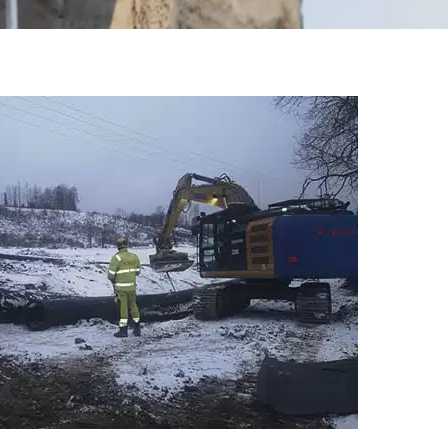
å
sette å
apsler.