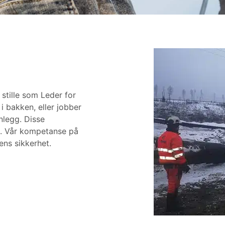
e nettsiden bruker cookies
stille som Leder for
er informasjonskapsler for å forbedre brukeropplevelsen p
i bakken, eller jobber
det vårt og for personlig tilpasning av annonser. Ved å fort
nlegg. Disse
ette nettstedet samtykker du til vår bruk av informasjonsk
t. Vår kompetanse på
ns sikkerhet.
s alle cookies
LES MER
GODKJENN ALLE