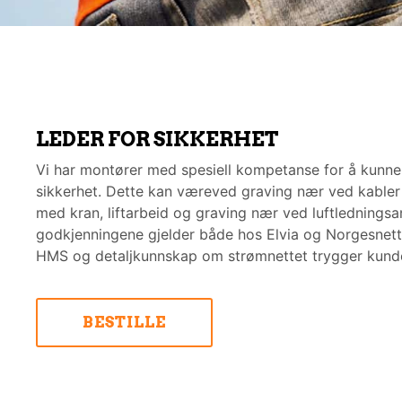
LEDER FOR SIKKERHET
Denn
Vi har montører med spesiell kompetanse for å kunne 
Vi bruk
sikkerhet. Dette kan væreved graving nær ved kabler 
nettste
med kran, liftarbeid og graving nær ved luftledningsa
bruke d
godkjenningene gjelder både hos Elvia og Norgesnet
HMS og detaljkunnskap om strømnettet trygger kunde
Avvi
BESTILLE