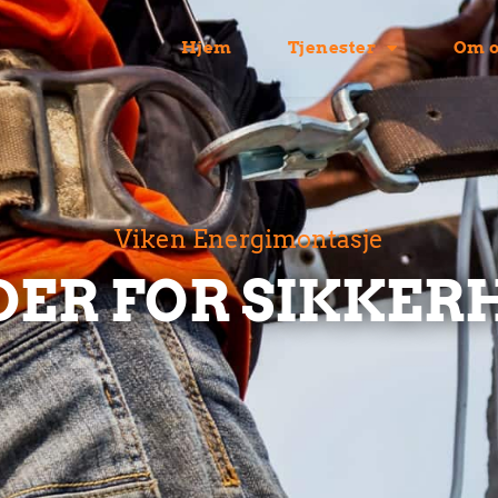
Hjem
Tjenester
Om o
Viken Energimontasje
DER FOR SIKKER