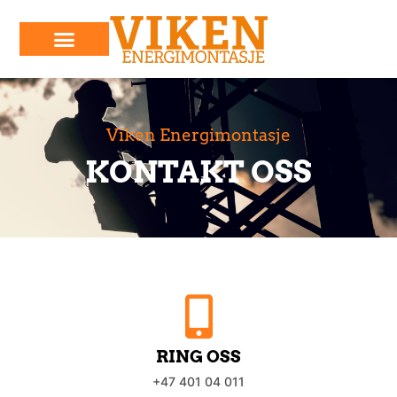
KONTAKT OSS
Viken Energimontasje
KONTAKT OSS
RING OSS
+47 401 04 011