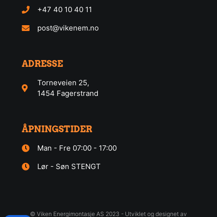
+47 40 10 40 11
post@vikenem.no
Denne nettsiden bruker cookies
ADRESSE
Vi bruker informasjonskapsler for å forbedre
Torneveien 25,
brukeropplevelsen på nettstedet vårt og for personlig
1454 Fagerstrand
tilpasning av annonser. Ved å fortsette å bruke dette
nettstedet samtykker du til vår bruk av informasjonskapsler.
ÅPNINGSTIDER
Avvis alle cookies
Man - Fre 07:00 - 17:00
Lør - Søn STENGT
GODKJENN ALLE
LES MER
© Viken Energimontasje AS 2023 - Utviklet og designet av